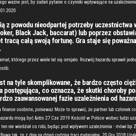
Dlatego ważne jest, by zadań pytanie o czynniki wpływające na uzależni
5.01.2020
pią z powodu nieodpartej potrzeby uczestnictwa
poker, Black Jack, baccarat) lub poprzez obstawi
 tracą całą swoją fortunę. Gra staje się poważ
…
mat, którego przez wiele lat się omijało. Rozwój hazardu sprawił jed
osób.
est na tyle skomplikowane, że bardzo często cię
ba postępująca, co oznacza, że skutki choroby p
ardzo zaawansowanej fazie uzależnienia od hazar
nanse osobiste, ponieważ Może to sprawić, że partner lub członek rod
 hazardu mogą być &nbs 27 Cze 2019 Kościół w Polsce wobec ludzi uzal
k ten nie wiedział co robi, będąc pod wpływem uzależnienia - mówi bp
 Bywa tak, że z dnia na dzień rodzina traci materialne 20 Gru 2018 Uza