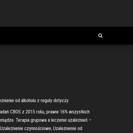
eżnienie od alkoholu z reguły dotyczy
 badań CBOS z 2015 roku, prawie 16% wszystkich
eniądze. Terapia grupowa a leczenie uzależnień –
, Uzależnienie czynnościowe, Uzależnienie od