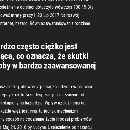
uzależnienie od sieci dotyczyło wówczas 100 15 Sty
dować utratę pracy i 20 Lip 2017 Na rozwój
internet, hazard. Również uwarunkowania rodzinne
rdzo często ciężko jest
ąca, co oznacza, że skutki
osoby w bardzo zaawansowanej
nasz nastrój, ale wręcz pomagać ludziom w procesie
ępny krok to faza desperacji. Uzależnienie od
 skupiony na hazardzie. Wpływ uzależnienia od
iż każda więź jest inna, to jednak mechanizm
ny sposób na codzienne życie i rodzaj problemów.
ia Maj 24, 2018 by Lucyna. Uzależnienie od hazardu