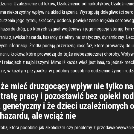
jedzenia, Uzależnienie od leków, Uzależnienie od narkotyków, Uzależnien
 ma niekorzystny wpływ na układ krążenia. Występują dolegliwości ser
, zaburzenia jego rytmu, skrócony oddech, powiększenie mięśnia serco
 hazardu dróg, po których sygnał wejściowy i jego negacja sterują t
niu zjawiska hazardu, hazardy dzielimy na: statyczny, dynamiczny. Lecz
wych informacji. Źródła podają przeróżną ilość faz, które prowadzą do
aniu kroków, które prowadzą do tejże niebezpiecznej choroby. Wpływ u
ny i relacjach z najbliższymi. Mimo iż każda więź jest inna, to jednak m
sze, w każdym przypadku, w podobny sposób na codzienne życie i rodz
że mieć druzgocący wpływ nie tylko na 
atę pracy i pozostawić bez opieki rodz
genetyczny i że dzieci uzależnionych o
hazardu, ale wciąż nie
roba, która podobnie jak alkoholizm czy problemy z przedawkowywanie