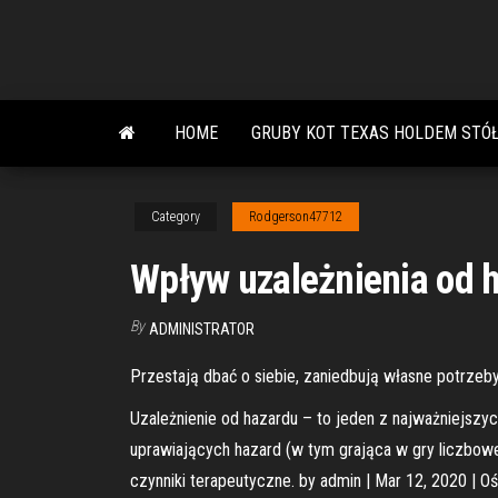
Skip
to
the
content
HOME
GRUBY KOT TEXAS HOLDEM STÓ
Category
Rodgerson47712
Wpływ uzależnienia od h
By
ADMINISTRATOR
Przestają dbać o siebie, zaniedbują własne potrzeby
Uzależnienie od hazardu – to jeden z najważniejsz
uprawiających hazard (w tym grająca w gry liczbowe 
czynniki terapeutyczne. by admin | Mar 12, 2020 | O