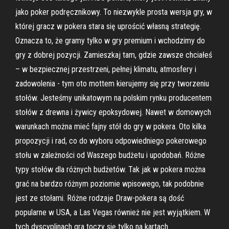
jako poker podręcznikowy. To niezwykle prosta wersja gry, w
której gracz w pokera stara się uprościć własną strategię.
Oznacza to, że gramy tylko w gry premium i wchodzimy do
gry z dobrej pozycji. Zamieszkaj tam, gdzie zawsze chciałeś
– w bezpiecznej przestrzeni, pełnej klimatu, atmosfery i
zadowolenia - tym oto mottem kierujemy się przy tworzeniu
stołów. Jesteśmy unikatowym na polskim rynku producentem
stołów z drewna i żywicy epoksydowej. Nawet w domowych
warunkach można mieć fajny stół do gry w pokera. Oto kilka
propozycji i rad, co do wyboru odpowiedniego pokerowego
stołu w zależności od Waszego budżetu i upodobań. Różne
typy stołów dla różnych budżetów. Tak jak w pokera można
grać na bardzo różnym poziomie wpisowego, tak podobnie
jest ze stołami. Różne rodzaje Draw-pokera są dość
popularne w USA, a Las Vegas również nie jest wyjątkiem. W
tych dyscyplinach gra toczy się tylko na kartach