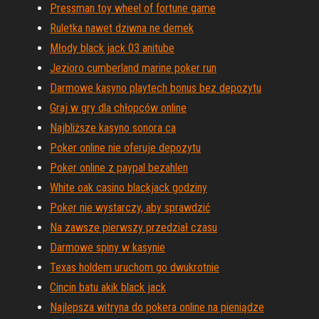
Pressman toy wheel of fortune game
Ruletka nawet dziwna ne demek
Młody black jack 03 anitube
Jezioro cumberland marine poker run
Darmowe kasyno playtech bonus bez depozytu
Graj w gry dla chłopców online
Najbliższe kasyno sonora ca
Poker online nie oferuje depozytu
Poker online z paypal bezahlen
White oak casino blackjack godziny
Poker nie wystarczy, aby sprawdzić
Na zawsze pierwszy przedział czasu
Darmowe spiny w kasynie
Texas holdem uruchom go dwukrotnie
Cincin batu akik black jack
Najlepsza witryna do pokera online na pieniądze