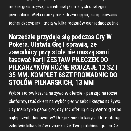
można grać, używając matematyki, różnych strategii i
psychologii. Wielu graczy nie zatrzymują się na opanowaniu
jednej dyscypliny i grają w kilka rodzajów gier jednocześnie.
Narzędzie przydaje się podczas Gry W
Pokera. Ułatwia Grę i sprawia, że
zawodnicy przy stole nie muszą sami
tasować kart! ZESTAW PIŁECZEK DO
PIŁKARZYKÓW RÓŻNE RODZAJE 12 SZT.
35 MM. KOMPLET 8SZT PROWADNIC DO
STOŁÓW PIŁKARSKICH, 13 MM
Wybór stołów kasyna na żywo w ofercie - patrząc na różne
platformy, rzuć okiem na wybór gier w sekcji kasyna na żywo.
Czy mają tylko garść gier, czy też oferują duży wybór gier od
najlepszych dostawców? Dołączenie do kasyna które oferuje
zaledwie kilka stołów oznacza, że Twoja ulubiona gra może