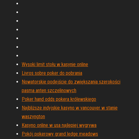
Wysoki limit stołu w kasynie online
Livros sobre poker do pobrania
Nowatorskie podejście do zwiększania szerokości
pasma anten szczelinowych
Poker hand odds pokera królewskiego
Najbliższe indyjskie kasyno w vancouver w stanie
waszyngton
Kasyno online w usa najlepiej wygrywa
Pokój pokerowy grand ledge meadows