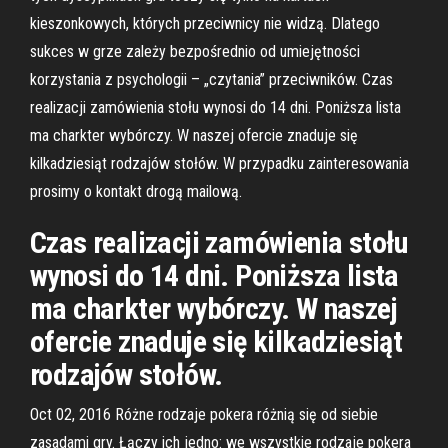
kieszonkowych, których przeciwnicy nie widzą. Dlatego
sukces w grze zależy bezpośrednio od umiejętności
korzystania z psychologii – „czytania” przeciwników. Czas
realizacji zamówienia stołu wynosi do 14 dni. Poniższa lista
ma charkter wybórczy. W naszej ofercie znaduje się
kilkadziesiąt rodzajów stołów. W przypadku zainteresowania
prosimy o kontakt drogą mailową.
Czas realizacji zamówienia stołu
wynosi do 14 dni. Poniższa lista
ma charkter wybórczy. W naszej
ofercie znaduje się kilkadziesiąt
rodzajów stołów.
Oct 02, 2016 Różne rodzaje pokera różnią się od siebie
zasadami gry. Łączy ich jedno: we wszystkie rodzaje pokera