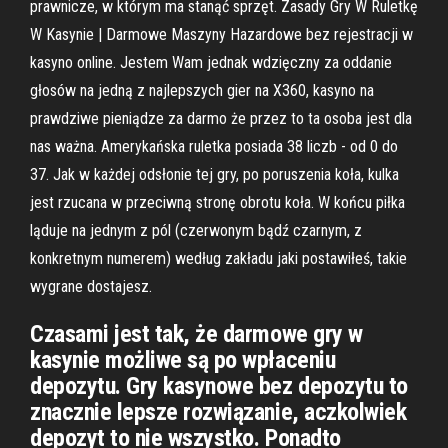
prawnicze, w którym ma stanąć sprzęt. Zasady Gry W Ruletkę
W Kasynie | Darmowe Maszyny Hazardowe bez rejestracji w
kasyno online. Jestem Wam jednak wdzięczny za oddanie
głosów na jedną z najlepszych gier na X360, kasyno na
prawdziwe pieniądze za darmo że przez to ta osoba jest dla
nas ważna. Amerykańska ruletka posiada 38 liczb - od 0 do
37. Jak w każdej odsłonie tej gry, po poruszenia koła, kulka
jest rzucana w przeciwną stronę obrotu koła. W końcu piłka
ląduje na jednym z pól (czerwonym bądź czarnym, z
konkretnym numerem) według zakładu jaki postawiłeś, takie
wygrane dostajesz.
Czasami jest tak, że darmowe gry w
kasynie możliwe są po wpłaceniu
depozytu. Gry kasynowe bez depozytu to
znacznie lepsze rozwiązanie, aczkolwiek
depozyt to nie wszystko. Ponadto