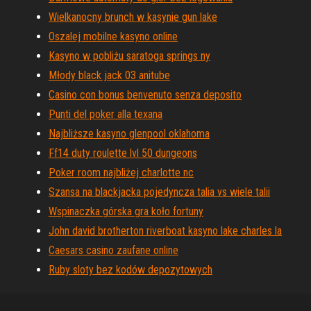
Wielkanocny brunch w kasynie gun lake
Oszalej mobilne kasyno online
Kasyno w pobliżu saratoga springs ny
Młody black jack 03 anitube
Casino con bonus benvenuto senza deposito
Punti del poker alla texana
Najbliższe kasyno glenpool oklahoma
Ff14 duty roulette lvl 50 dungeons
Poker room najbliżej charlotte nc
Szansa na blackjacka pojedyncza talia vs wiele talii
Wspinaczka górska gra koło fortuny
John david brotherton riverboat kasyno lake charles la
Caesars casino zaufane online
Ruby sloty bez kodów depozytowych