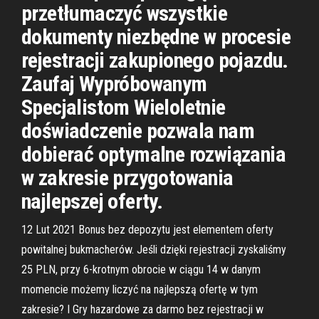
przetłumaczyć wszystkie
dokumenty niezbędne w procesie
rejestracji zakupionego pojazdu.
Zaufaj Wypróbowanym
Specjalistom Wieloletnie
doświadczenie pozwala nam
dobierać optymalne rozwiązania
w zakresie przygotowania
najlepszej oferty.
12 Lut 2021 Bonus bez depozytu jest elementem oferty
powitalnej bukmacherów. Jeśli dzięki rejestracji zyskaliśmy
25 PLN, przy 6-krotnym obrocie w ciągu 14 w danym
momencie możemy liczyć na najlepszą ofertę w tym
zakresie? I Gry hazardowe za darmo bez rejestracji w