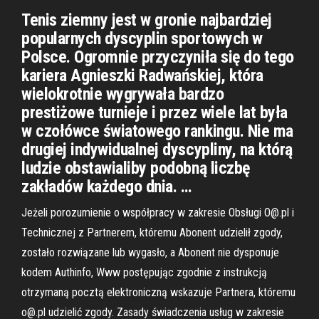
Tenis ziemny jest w gronie najbardziej
popularnych dyscyplin sportowych w
Polsce. Ogromnie przyczyniła się do tego
kariera Agnieszki Radwańskiej, która
wielokrotnie wygrywała bardzo
prestiżowe turnieje i przez wiele lat była
w czołówce światowego rankingu. Nie ma
drugiej indywidualnej dyscypliny, na którą
ludzie obstawialiby podobną liczbę
zakładów każdego dnia. …
Jeżeli porozumienie o współpracy w zakresie Obsługi O@.pl i
Technicznej z Partnerem, któremu Abonent udzielił zgody,
zostało rozwiązane lub wygasło, a Abonent nie dysponuje
kodem Authinfo, Www postępując zgodnie z instrukcją
otrzymaną pocztą elektroniczną wskazuje Partnera, któremu
o@.pl udzielić zgody. Zasady świadczenia usług w zakresie