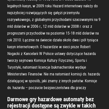
legalnych kasyn, w 2009 roku Hazard internetowy należy do
najszybciej rozwijających się gałęzi przemysłu
rozrywkowego, z globalnymi przychodami szacowanymi na 9
mld dolarów w 2006 r., 12 mld dolarów w 2008 r. oraz z
prognozami przychodów na poziomie 15-18 mld dolarów na
rok 2010. Łącznie na świecie działa około dwa i pół tysiąca
kasyn internetowych. O hazardzie w sieci pisze Robert
Nogacki z Kancelarii W Polsce ustawy dotyczące hazardu
tworzy sejmowa Komisja Kultury Fizycznej, Sportu i
Turystyki, natomiast licencje bukmacherskie wydaje
Ministerstwo Finansów. Nie ma natomiast komisji ds. hazardu
działającej w sposób, jaki znamy z innych państw. Komisje
ds. hazardu – poczucie bezpieczeństwa dla graczy
Darmowe gry hazardowe automaty bez
rejestracji dostępne są zwykle w takich