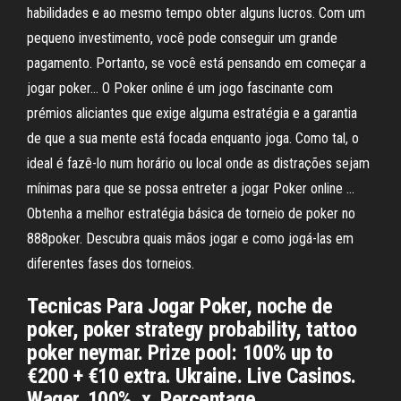
habilidades e ao mesmo tempo obter alguns lucros. Com um
pequeno investimento, você pode conseguir um grande
pagamento. Portanto, se você está pensando em começar a
jogar poker… O Poker online é um jogo fascinante com
prémios aliciantes que exige alguma estratégia e a garantia
de que a sua mente está focada enquanto joga. Como tal, o
ideal é fazê-lo num horário ou local onde as distrações sejam
mínimas para que se possa entreter a jogar Poker online …
Obtenha a melhor estratégia básica de torneio de poker no
888poker. Descubra quais mãos jogar e como jogá-las em
diferentes fases dos torneios.
Tecnicas Para Jogar Poker, noche de
poker, poker strategy probability, tattoo
poker neymar. Prize pool: 100% up to
€200 + €10 extra. Ukraine. Live Casinos.
Wager. 100%. x. Percentage …