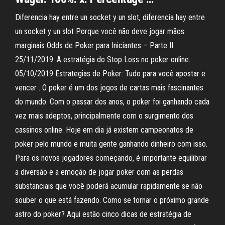
Diferencia hay entre un socket y un slot, diferencia hay entre
un socket y un slot Porque você não deve jogar mãos
marginais Odds de Poker para Iniciantes – Parte II
25/11/2019. A estratégia do Stop Loss no poker online.
05/10/2019 Estrategias de Poker: Tudo para você apostar e
vencer . O poker é um dos jogos de cartas mais fascinantes
do mundo. Com o passar dos anos, o poker foi ganhando cada
vez mais adeptos, principalmente com o surgimento dos
cassinos online. Hoje em dia já existem campeonatos de
poker pelo mundo e muita gente ganhando dinheiro com isso.
Para os novos jogadores começando, é importante equilibrar
a diversão e a emoção de jogar poker com as perdas
substanciais que você poderá acumular rapidamente se não
souber o que está fazendo. Como se tornar o próximo grande
astro do poker? Aqui estão cinco dicas de estratégia de