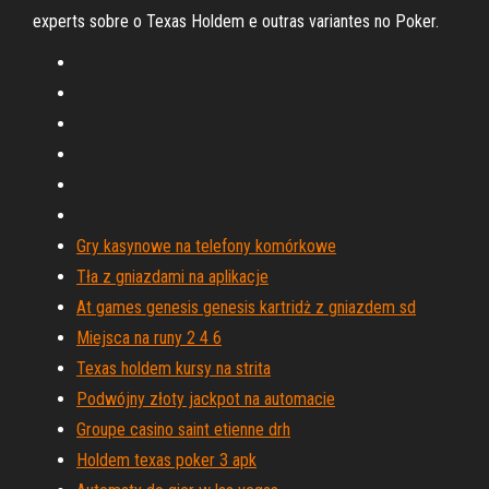
experts sobre o Texas Holdem e outras variantes no Poker.
Gry kasynowe na telefony komórkowe
Tła z gniazdami na aplikacje
At games genesis genesis kartridż z gniazdem sd
Miejsca na runy 2 4 6
Texas holdem kursy na strita
Podwójny złoty jackpot na automacie
Groupe casino saint etienne drh
Holdem texas poker 3 apk