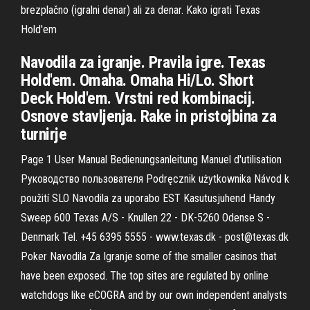
brezplačno (igralni denar) ali za denar. Kako igrati Texas
Hold'em
Navodila za igranje. Pravila igre. Texas
Hold'em. Omaha. Omaha Hi/Lo. Short
Deck Hold'em. Vrstni red kombinacij.
Osnove stavljenja. Rake in pristojbina za
turnirje
Page 1 User Manual Bedienungsanleitung Manuel d'utilisation
Руководство пользователя Podręcznik użytkownika Návod k
použití SLO Navodila za uporabo EST Kasutusjuhend Handy
Sweep 600 Texas A/S - Knullen 22 - DK-5260 Odense S -
Denmark Tel. +45 6395 5555 - www.texas.dk - post@texas.dk
Poker Navodila Za Igranje some of the smaller casinos that
have been exposed. The top sites are regulated by online
watchdogs like eCOGRA and by our own independent analysts