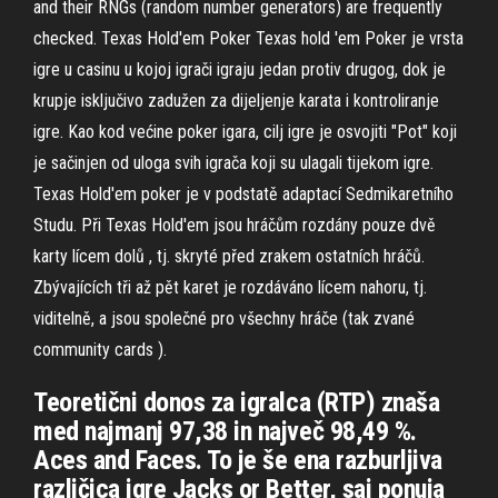
and their RNGs (random number generators) are frequently
checked. Texas Hold'em Poker Texas hold 'em Poker je vrsta
igre u casinu u kojoj igrači igraju jedan protiv drugog, dok je
krupje isključivo zadužen za dijeljenje karata i kontroliranje
igre. Kao kod većine poker igara, cilj igre je osvojiti "Pot" koji
je sačinjen od uloga svih igrača koji su ulagali tijekom igre.
Texas Hold'em poker je v podstatě adaptací Sedmikaretního
Studu. Při Texas Hold'em jsou hráčům rozdány pouze dvě
karty lícem dolů , tj. skryté před zrakem ostatních hráčů.
Zbývajících tři až pět karet je rozdáváno lícem nahoru, tj.
viditelně, a jsou společné pro všechny hráče (tak zvané
community cards ).
Teoretični donos za igralca (RTP) znaša
med najmanj 97,38 in največ 98,49 %.
Aces and Faces. To je še ena razburljiva
različica igre Jacks or Better, saj ponuja