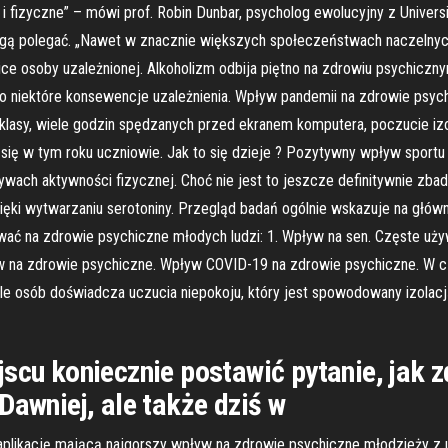
izyczne” – mówi prof. Robin Dunbar, psycholog ewolucyjny z Universit
mogą polegać. „Nawet w znacznie większych społeczeństwach naczelnych n
hice osoby uzależnionej. Alkoholizm odbija piętno na zdrowiu psychiczn
lko niektóre konsewencje uzależnienia. Wpływ pandemii na zdrowie psych
z klasy, wiele godzin spędzanych przed ekranem komputera, poczucie i
ię w tym roku uczniowie. Jak to się dzieje ? Pozytywny wpływ sportu
ywach aktywności fizycznej. Choć nie jest to jeszcze definitywnie zba
ęki wytwarzaniu serotoniny. Przegląd badań ogólnie wskazuje na główne 
ć na zdrowie psychiczne młodych ludzi: 1. Wpływ na sen. Częste uż
 na zdrowie psychiczne. Wpływ COVID-19 na zdrowie psychiczne. W czas
le osób doświadcza uczucia niepokoju, który jest spowodowany izolac
jscu koniecznie postawić pytanie, jak 
Dawniej, ale także dziś w
 aplikację mającą najgorszy wpływ na zdrowie psychiczne młodzieży z u