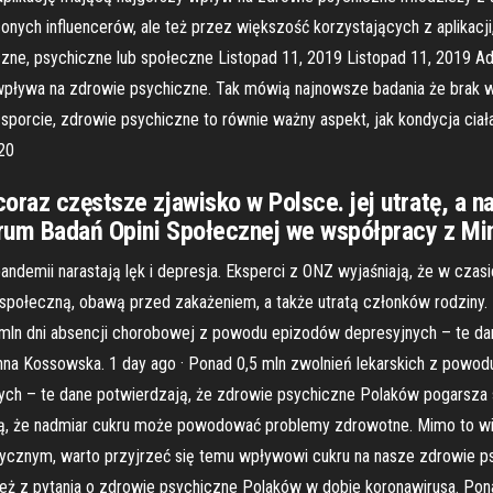
onych influencerów, ale też przez większość korzystających z aplikac
ne, psychiczne lub społeczne Listopad 11, 2019 Listopad 11, 2019 Add
le wpływa na zdrowie psychiczne. Tak mówią najnowsze badania że brak
porcie, zdrowie psychiczne to równie ważny aspekt, jak kondycja cia
020
oraz częstsze zjawisko w Polsce. jej utratę, a n
trum Badań Opini Społecznej we współpracy z Mi
ndemii narastają lęk i depresja. Eksperci z ONZ wyjaśniają, że w cza
społeczną, obawą przed zakażeniem, a także utratą członków rodziny. 1
 5 mln dni absencji chorobowej z powodu epizodów depresyjnych – te d
a Kossowska. 1 day ago · Ponad 0,5 mln zwolnień lekarskich z powodu ci
h – te dane potwierdzają, że zdrowie psychiczne Polaków pogarsza s
cą, że nadmiar cukru może powodować problemy zdrowotne. Mimo to wię
cznym, warto przyjrzeć się temu wpływowi cukru na nasze zdrowie ps
ż z pytania o zdrowie psychiczne Polaków w dobie koronawirusa. Ponad