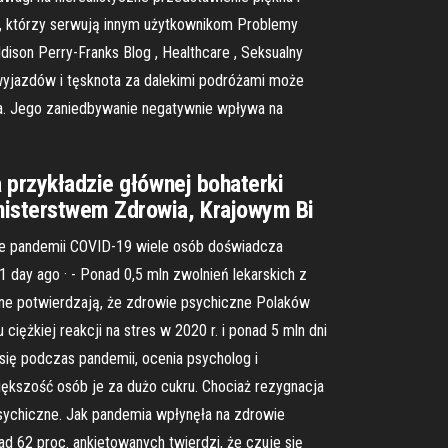
ji, którzy serwują innym użytkownikom Problemy
ison Perry-Franks Blog , Healthcare , Seksualny
 wyjazdów i tęsknota za dalekimi podróżami może
ła. Jego zaniedbywanie negatywnie wpływa na
a przykładzie głównej bohaterki
nisterstwem Zdrowia, Krajowym Bi
sie pandemii COVID-19 wiele osób doświadcza
 day ago · - Ponad 0,5 mln zwolnień lekarskich z
ane potwierdzają, że zdrowie psychiczne Polaków
ężkiej reakcji na stres w 2020 r. i ponad 5 mln dni
ię podczas pandemii, ocenia psycholog i
kszość osób je za dużo cukru. Chociaż rezygnacja
ychiczne. Jak pandemia wpłynęła na zdrowie
 62 proc. ankietowanych twierdzi, że czuje się