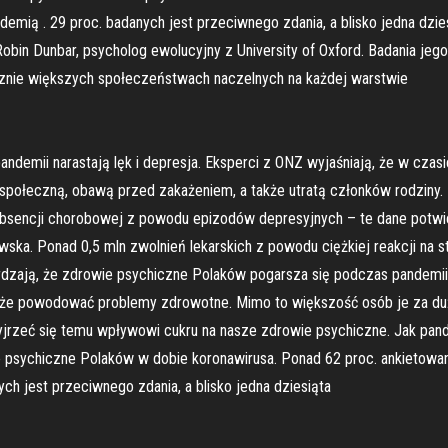
demią . 29 proc. badanych jest przeciwnego zdania, a blisko jedna dz
bin Dunbar, psycholog ewolucyjny z University of Oxford. Badania jego 
cznie większych społeczeństwach naczelnych na każdej warstwie
ndemii narastają lęk i depresja. Eksperci z ONZ wyjaśniają, że w cza
 społeczną, obawą przed zakażeniem, a także utratą członków rodziny.
dni absencji chorobowej z powodu epizodów depresyjnych – te dane pot
ka. Ponad 0,5 mln zwolnień lekarskich z powodu ciężkiej reakcji na st
zają, że zdrowie psychiczne Polaków pogarsza się podczas pandemii,
może powodować problemy zdrowotne. Mimo to większość osób je za du
jrzeć się temu wpływowi cukru na nasze zdrowie psychiczne. Jak pan
 psychiczne Polaków w dobie koronawirusa. Ponad 62 proc. ankietowany
ch jest przeciwnego zdania, a blisko jedna dziesiąta