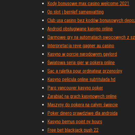
Kody bonusowe max casino welcome 2021
Op slot j bernlef samenvatting
Club usa casino bez kodów bonusowych depo
Android obsługiwane kasyno online
Darmowe gry na automatach owocowych z szt
Interpretacja reve gagner au casino
Kasyno w porcie narodowym gaylord
Światowa seria gier w pokera online
Sac a ruletka pour ordinateur przenośny
Kasyno pelicula online subtitulada hd
Parq vancouver kasyno poker
Zarabiać na grach kasynowych online
Maszyny do pokera na całym świecie
Poker dinero prawdziwe dla androida
Kasyno bemus point ny hours
Free bet blackjack push 22