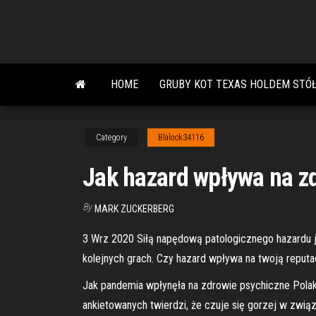
Skip
to
the
content
HOME
GRUBY KOT TEXAS HOLDEM STÓ
Category
Blalock34116
Jak hazard wpływa na z
By
MARK ZUCKERBERG
3 Wrz 2020 Siłą napędową patologicznego hazardu je
kolejnych grach. Czy hazard wpływa na twoją reputa
Jak pandemia wpłynęła na zdrowie psychiczne Polak
ankietowanych twierdzi, że czuje się gorzej w związ