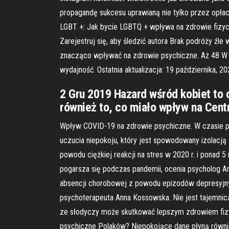
propagandę sukcesu uprawianą nie tylko przez opłac
LGBT +: Jak bycie LGBTQ + wpływa na zdrowie fizycz
Zarejestruj się, aby śledzić autora Brak podróży ź
znacząco wpływać na zdrowie psychiczne. Aż 48 W s
wydajność. Ostatnia aktualizacja: 19 października, 2
2 Gru 2019 Hazard wśród kobiet to c
również to, co miało wpływ na Cen
Wpływ COVID-19 na zdrowie psychiczne. W czasie pa
uczucia niepokoju, który jest spowodowany izolacją 
powodu ciężkiej reakcji na stres w 2020 r. i ponad
pogarsza się podczas pandemii, ocenia psycholog Ann
absencji chorobowej z powodu epizodów depresyjnyc
psychoterapeuta Anna Kossowska. Nie jest tajemni
ze słodyczy może skutkować lepszym zdrowiem fizy
psychiczne Polaków? Niepokojące dane płyną równie