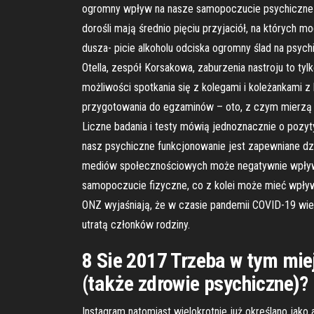
ogromny wpływ na nasze samopoczucie psychiczne i f
dorośli mają średnio pięciu przyjaciół, na których 
dusza- picie alkoholu odciska ogromny ślad na psyc
Otella, zespół Korsakowa, zaburzenia nastroju to ty
możliwości spotkania się z kolegami i koleżankami 
przygotowania do egzaminów – oto, z czym mierzą s
Liczne badania i testy mówią jednoznacznie o pozyt
nasz psychiczne funkcjonowanie jest zapewniane dzi
mediów społecznościowych może negatywnie wpływa
samopoczucie fizyczne, co z kolei może mieć wpływ
ONZ wyjaśniają, że w czasie pandemii COVID-19 wie
utratą członków rodziny.
8 Sie 2017 Trzeba w tym mie
(także zdrowie psychiczne)? 
Instagram natomiast wielokrotnie już określano jako