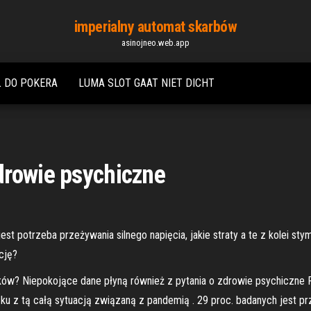
imperialny automat skarbów
asinojneo.web.app
Ł DO POKERA
LUMA SLOT GAAT NIET DICHT
drowie psychiczne
st potrzeba przeżywania silnego napięcia, jakie straty a te z kolei s
cję?
ów? Niepokojące dane płyną również z pytania o zdrowie psychiczne 
ku z tą całą sytuacją związaną z pandemią . 29 proc. badanych jest pr