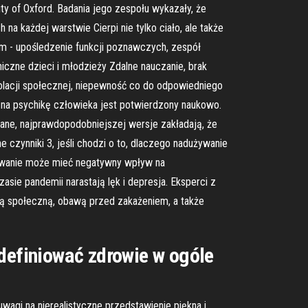
y of Oxford. Badania jego zespołu wykazały, że
a każdej warstwie Cierpi nie tylko ciało, ale także
ym - upośledzenie funkcji poznawczych, zespół
iczne dzieci i młodzieży Zdalne nauczanie, brak
zolacji społecznej, niepewność co do odpowiedniego
 na psychikę człowieka jest potwierdzony naukowo.
dane, najprawdopodobniejszej wersje zakładają, że
czynniki 3, jeśli chodzi o to, dlaczego nadużywanie
ywanie może mieć negatywny wpływ na
ie pandemii narastają lęk i depresja. Eksperci z
ją społeczną, obawą przed zakażeniem, a także
zdefiniować zdrowie w ogóle
wagi na nierealistyczne przedstawienie piękna i