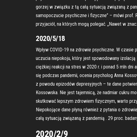
gorzej w związku z tą całą sytuacją związaną z pan
samopoczucie psychiczne i fizyczne” – mówi prof. Ro
przyjaciół, na których mogą polegać. „Nawet w zna
2020/5/18
Wpływ COVID-19 na zdrowie psychiczne. W czasie pa
uczucia niepokoju, który jest spowodowany izolacją
ciężkiej reakcji na stres w 2020 r. i ponad 5 mln 
się podczas pandemii, ocenia psycholog Anna Kossows
z powodu epizodów depresyjnych – te dane potwierd
Kossowska. Nie jest tajemnicą, że nadmiar cukru 
skutkować lepszym zdrowiem fizycznym, warto przy
Niepokojące dane płyną również z pytania o zdrowie
całą sytuacją związaną z pandemią . 29 proc. badany
2020/2/9